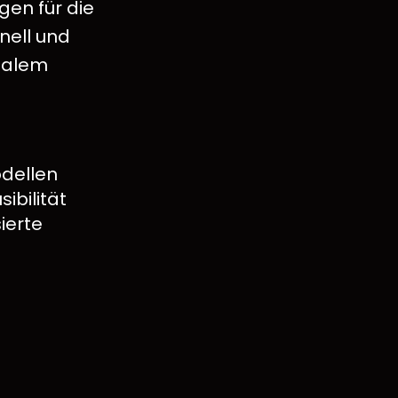
en für die
nell und
malem
odellen
ibilität
ierte