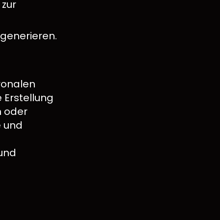
zur
generieren.
ronalen
 Erstellung
n oder
e und
und