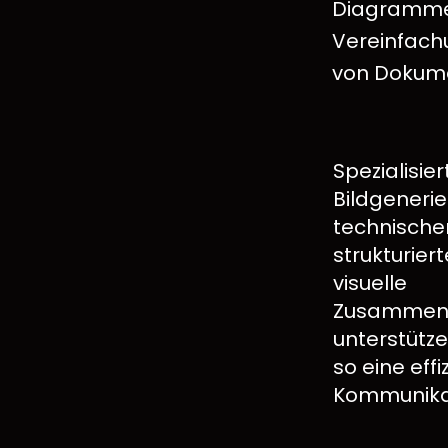
Diagramme 
Vereinfach
von Dokume
Spezialisie
Bildgeneri
technische
strukturie
visuelle
Zusammenhä
unterstütz
so eine ef
Kommunika