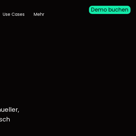
Demo buchen
Use Cases
Mehr
ueller,
isch