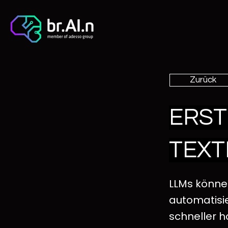
Zurück
ERST
TEXT
LLMs könne
automatisi
schneller h