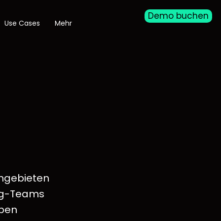
Demo buchen
Use Cases
Mehr
ngebieten
ing-Teams
ppen