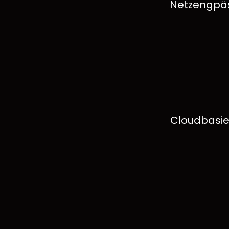
Netzengpäs
Cloudbasier