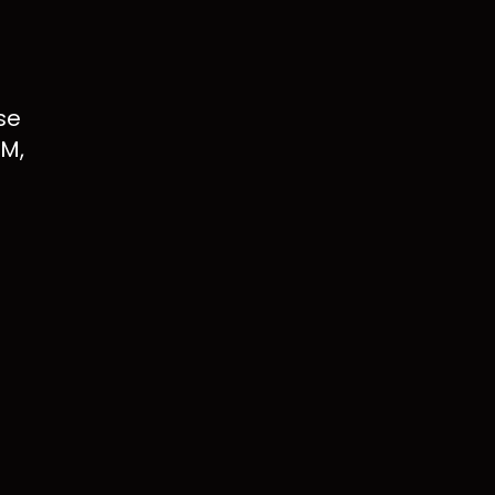
se
RM,