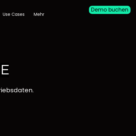
Demo buchen
Use Cases
Mehr
CE
riebsdaten.